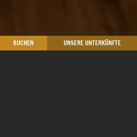
BUCHEN
UNSERE UNTERKÜNFTE
Dreibett-/ Familienzimmer
ca. 42 m²
ab € 180,00
pro Nacht / Zimmer